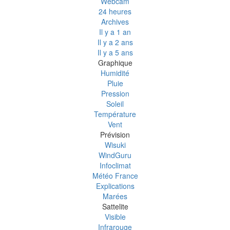
Webcam
24 heures
Archives
Il y a 1 an
Il y a 2 ans
Il y a 5 ans
Graphique
Humidité
Pluie
Pression
Soleil
Température
Vent
Prévision
Wisuki
WindGuru
Infoclimat
Météo France
Explications
Marées
Sattelite
Visible
Infrarouge