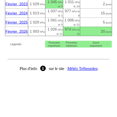
1 045
1 011
hPa
hPa
Février 2023
1 029
2
hPa
jours
le 5
le 24
1 037
977
hPa
hPa le
Février 2024
1 013
15
hPa
jours
le 1
9
1 041
1 006
hPa
hPa
Février 2025
1 020
5
hPa
jours
le 5
le 21
1 026
974
hPa
hPa le
Février 2026
1 003
20
hPa
jours
le 21
11
Pression
Pression
Jours
Légende :
maximum
minimum
maximum
Plus d'info
sur le site
Météo Trébeurden