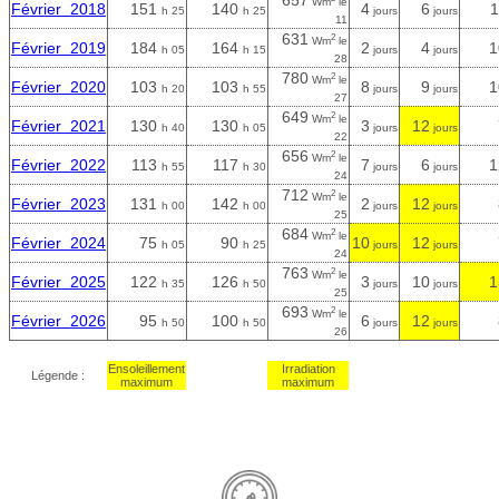
657
Wm
le
Février 2018
151
140
4
6
1
h 25
h 25
jours
jours
11
631
2
Wm
le
Février 2019
184
164
2
4
1
h 05
h 15
jours
jours
28
780
2
Wm
le
Février 2020
103
103
8
9
1
h 20
h 55
jours
jours
27
649
2
Wm
le
Février 2021
130
130
3
12
h 40
h 05
jours
jours
22
656
2
Wm
le
Février 2022
113
117
7
6
1
h 55
h 30
jours
jours
24
712
2
Wm
le
Février 2023
131
142
2
12
h 00
h 00
jours
jours
25
684
2
Wm
le
Février 2024
75
90
10
12
h 05
h 25
jours
jours
24
763
2
Wm
le
Février 2025
122
126
3
10
1
h 35
h 50
jours
jours
25
693
2
Wm
le
Février 2026
95
100
6
12
h 50
h 50
jours
jours
26
Ensoleillement
Irradiation
Légende :
maximum
maximum