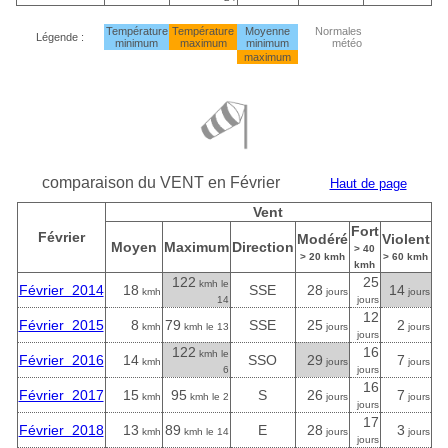
Température
Température
Moyenne
Normales
Légende :
minimum
maximum
minimum
météo
maximum
comparaison du VENT en Février
Haut de page
Vent
Fort
Février
Modéré
Violent
Moyen
Maximum
Direction
> 40
> 20 kmh
> 60 kmh
kmh
122
25
kmh le
Février 2014
18
SSE
28
14
kmh
jours
jours
14
jours
12
Février 2015
8
79
SSE
25
2
kmh
kmh le 13
jours
jours
jours
122
16
kmh le
Février 2016
14
SSO
29
7
kmh
jours
jours
6
jours
16
Février 2017
15
95
S
26
7
kmh
kmh le 2
jours
jours
jours
17
Février 2018
13
89
E
28
3
kmh
kmh le 14
jours
jours
jours