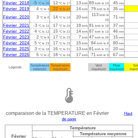
Février 2018
-5
12
13
89
45
°C le 28
°C le 17
kmh
kmh le 14
mm
Février 2019
4
22
14
79
35
°C le 3
°C le 27
kmh
kmh le 8
mm
113
kmh le
Février 2020
3
14
20
71
°C le 6
°C le 16
kmh
mm
29
Février 2021
-3
17
18
81
37
°C le 11
°C le 24
kmh
kmh le 19
mm
Février 2022
4
15
14
87
46
°C le 12
°C le 22
kmh
kmh le 13
mm
Février 2023
2
17
7
47
15
°C le 8
°C le 15
kmh
kmh le 26
mm
Février 2024
5
17
15
84
80
°C le 23
°C le 15
kmh
kmh le 8
mm
Février 2025
3
16
13
81
20
°C le 16
°C le 21
kmh
kmh le 21
mm
Février 2026
5
18
17
71
67
°C le 2
°C le 24
kmh
kmh le 9
mm
Température
Température
Vent
Pluie
Sol
Légende :
minimum
maximum
maximum
maximum
maxi
comparaison de la TEMPERATURE en Février
Haut
de page
Température
Température moyenne
Février