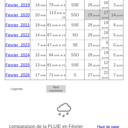
16
Février 2019
14
79
SSE
28
3
kmh
kmh le 8
jours
jours
jours
113
27
kmh le
Février 2020
20
SSO
29
14
kmh
jours
jours
29
jours
19
Février 2021
18
81
SSE
28
8
kmh
kmh le 19
jours
jours
jours
18
Février 2022
14
87
SO
28
5
kmh
kmh le 13
jours
jours
jours
5
Février 2023
7
47
SE
23
0
kmh
kmh le 26
jours
jours
jours
19
Février 2024
15
84
SSO
28
5
kmh
kmh le 8
jours
jours
jours
12
Février 2025
13
81
SSE
26
2
kmh
kmh le 21
jours
jours
jours
22
Février 2026
17
71
S
27
7
kmh
kmh le 9
jours
jours
jours
Vent
Légende :
maximum
comparaison de la PLUIE en Février
Haut de page