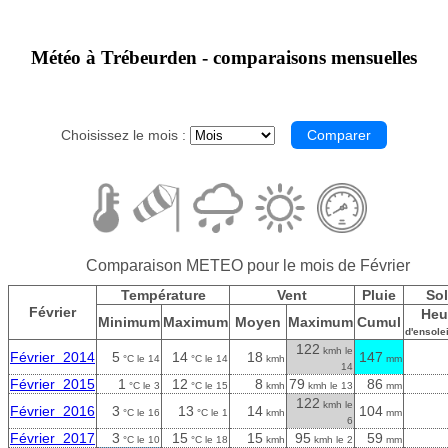
Météo à Trébeurden - comparaisons mensuelles
Choisissez le mois :
Comparaison METEO pour le mois de Février
Température
Vent
Pluie
Sol
Février
Heu
Minimum
Maximum
Moyen
Maximum
Cumul
d'ensole
122
kmh le
Février 2014
5
14
18
147
°C le 14
°C le 14
kmh
mm
14
Février 2015
1
12
8
79
86
°C le 3
°C le 15
kmh
kmh le 13
mm
122
kmh le
Février 2016
3
13
14
104
°C le 16
°C le 1
kmh
mm
6
Février 2017
3
15
15
95
59
°C le 10
°C le 18
kmh
kmh le 2
mm