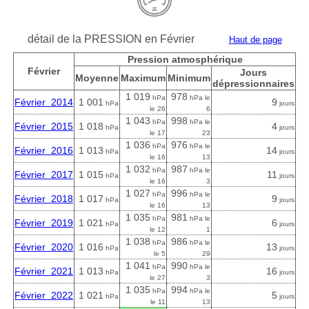
détail de la PRESSION en Février
Haut de page
Pression atmosphérique
Février
Jours
Moyenne
Maximum
Minimum
dépressionnaires
1 019
978
hPa
hPa le
Février 2014
1 001
9
hPa
jours
le 26
6
1 043
998
hPa
hPa le
Février 2015
1 018
4
hPa
jours
le 17
23
1 036
976
hPa
hPa le
Février 2016
1 013
14
hPa
jours
le 16
13
1 032
987
hPa
hPa le
Février 2017
1 015
11
hPa
jours
le 16
3
1 027
996
hPa
hPa le
Février 2018
1 017
9
hPa
jours
le 16
13
1 035
981
hPa
hPa le
Février 2019
1 021
6
hPa
jours
le 12
1
1 038
986
hPa
hPa le
Février 2020
1 016
13
hPa
jours
le 5
29
1 041
990
hPa
hPa le
Février 2021
1 013
16
hPa
jours
le 27
3
1 035
994
hPa
hPa le
Février 2022
1 021
5
hPa
jours
le 11
13