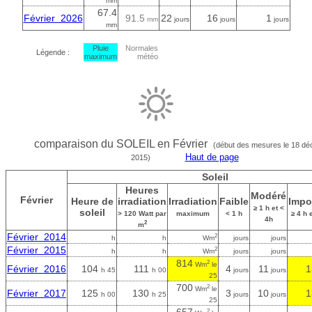
mm
67.4
Février 2026
91.5
22
16
1
mm
jours
jours
jours
mm
Pluie
Normales
Légende :
maximum
météo
comparaison du SOLEIL en Février
(début des mesures le 18 d
Haut de page
2015)
Soleil
Heures
Modéré
Février
Heure de
irradiation
Irradiation
Faible
Impo
≥ 1 h et <
soleil
> 120 Watt par
maximum
< 1 h
≥ 4 h 
4h
2
m
Février 2014
2
h
h
Wm
jours
jours
Février 2015
2
h
h
Wm
jours
jours
814
2
Wm
le
Février 2016
104
111
4
11
1
h 45
h 00
jours
jours
25
700
2
Wm
le
Février 2017
125
130
3
10
1
h 00
h 25
jours
jours
25
2