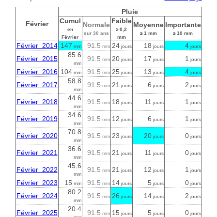
Pluie
Cumul
Faible
Février
Normale
Moyenne
Importante
en
≥ 0,2
sur 30 ans
≥ 1 mm
≥ 10 mm
Février
mm
Février 2014
147
91.5
24
18
4
mm
mm
jours
jours
jours
85.6
Février 2015
91.5
20
17
1
mm
jours
jours
jours
mm
Février 2016
104
91.5
25
13
4
mm
mm
jours
jours
jours
58.8
Février 2017
91.5
21
6
2
mm
jours
jours
jours
mm
44.6
Février 2018
91.5
18
11
1
mm
jours
jours
jours
mm
34.6
Février 2019
91.5
12
6
1
mm
jours
jours
jours
mm
70.8
Février 2020
91.5
23
20
0
mm
jours
jours
jours
mm
36.6
Février 2021
91.5
21
11
0
mm
jours
jours
jours
mm
45.6
Février 2022
91.5
21
12
1
mm
jours
jours
jours
mm
Février 2023
15
91.5
14
5
0
mm
mm
jours
jours
jours
80.2
Février 2024
91.5
26
14
2
mm
jours
jours
jours
mm
20.4
Février 2025
91.5
15
5
0
mm
jours
jours
jours